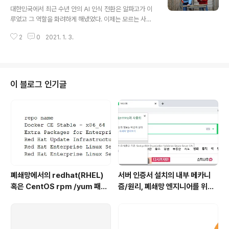
글 내용
행되어 왔으며 앞으로 진행될 일이다. 그런데 어떻게 접근
대한민국에서 최근 수년 안의 AI 인식 전환은 알파고가 이
하면 좋을까? 맨 먼저 가장 중요한 것은 두 가지라고 생각
루었고 그 역할을 화려하게 해냈었다. 이제는 모르는 사람
한다. 바로 지속 가능하도록 하는 것과 그 지속 가능함이 비
이 없는 이벤트가 되어 버렸는데, 당시에 인간 프로기사보
즈니스 가치를 지녀야 한다는 것이다. 이러한 기준 하에 모
2
0
2021. 1. 3.
다 바둑을 더 잘하는 AI로서 당당하게 등장한 것이다. 알파
든 계약이나 프로젝트 ..
고는 그 대상이 동양적인 바둑이라는 점과 그 상대가 이세
돌 프로기사였다는 점, 바둑과 이세돌 프로기사에 대한 존
경심이 많은 우리나라에서 그야말로 나라 전체에 충격을
준 이벤트였다. 그러나 이 알파고의 부작용도 만만치 않는
이 블로그 인기글
데, 바로 AI에 대한 여러가지 환상이다. 바로 머신러닝이 기
술이 기업에 적용되었을 때 곧바로 완전 자동화를 꿈꾸는
달인으로서 간주될 수 있다는 점이다. 하지만 기업에 적용
될 수 있는 머신러닝/딥러닝의 한계는 대개 비슷비슷하다
고 생각한다. 전략적으로 데이터를 모아 ..
폐쇄망에서의 redhat(RHEL)
서버 인증서 설치의 내부 메카니
혹은 CentOS rpm /yum 패키
즘/원리, 폐쇄망 엔지니어를 위한
지 설치 방법
글