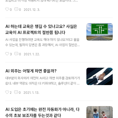
도입되고 더 이상 사용되지 않아 폐기되는 모습이다. 그리
고 이를 주도하는 AI조직의 성장은 정체된다. 그리고 이 과
0
0
2021. 12. 3.
정을 전체로 살펴보면 기술 스타트업이 살아남는 과정과
비슷하다. 다른 말로하면 돈이 되는, 경제성이 있는 AI 도입
을 잘 해내는 조직이 드물다. 많은 조직이 지속 가능하지 않
AI 하는데 교육은 챙길 수 있냐고요? 사실은
는 길을 밟아 프로젝트가 사라진다. 그렇다. 분야 선택이 잘
못되는 경우가 많다. 사실 이 비판은 대개 결과론적이라 좀
교육이 AI 프로젝트의 절반쯤 됩니다
글 내용
서운할 수도 있겠다. 하지만 어쩌면 명확해 보이는 안좋은
AI 사업을 진행하려면 교육도 해야 하지 않나요?라고 물을
경제성에도, 시도된 프로젝트들도 있다. 즉, 일반적인 rule
수 있는데, 필자의 답변은 좀 과장해서, AI 사업의 절반은
base와 다르게 데이터 관리 및 재학습, 모호함의 오버헤
교육이라고 생각해야 한다는 것이다. 무슨 이야기일까? 현
드를 지닌 AI의 특성을 미리 충분히 고려하지 못한 것이다.
3
0
2021. 1. 22.
재 대부분의 기업은 AI 도입의 초기이다. 사실은 AI 기술을
예컨대 장..
선도하고 있는 회사에서조차 전문가 집단의 일부가 특정
응용에 성공했을 뿐이지 전사적으로 AI가 활용되고 있는
AI 외주는 어떻게 하면 좋을까?
곳은 없다. 글로벌 기업에서도 이 AI 기술을 어떻게 하면 더
글 내용
욱 전파할 수 있을지 고민한 것도 몇 년 되지 않고 지금도
대부분의 회사에서 여전히 AI라고 하면 외주를 검토하기가
그 일은 진행 중일 뿐이다. 그 누구도 성숙한 상황에 있지
쉽다. 내부 역량도 아직은 더 키워야하고, 솔루션이 같이 들
않다. 즉, AI 프로젝트를 추진함에 있어서 모두 초보자이고
어온다는 장점도 있고, 대내외의 AI 도입에 대한 관심도 많
바뀌고 있는 기술 덕에 조금만 시간이 지나면 다시 초보자
2
0
2021. 1. 13.
기 때문이다. 그리고 단언하겐데 이미 많은 회사들이 벌써
가 된다. 2012년 딥러닝이 CNN을 통해 이미지 인식 분야
외주를 주어서 AI 프로젝트를 진행했었다는 사실이 드러나
에서 머신..
는게(?) 일반적이다. 고급통계나 머신러닝, 전문가 시스템
AI 도입은 초기에는 완전 자동화가 아니라, 다
등 과거에도 AI프로젝트와 유사한 성격의 프로젝트가 있었
을 것이다. 이렇듯 AI 프로젝트 외주는 생각보다 흔하게 진
수의 초보 보조자를 두는것과 같다