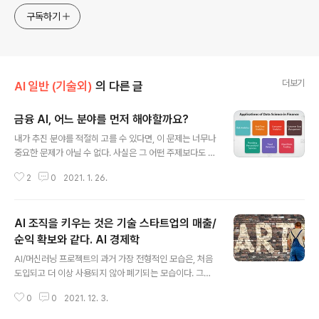
구독하기
더보기
AI 일반 (기술외)
의 다른 글
금융 AI, 어느 분야를 먼저 해야할까요?
글 내용
내가 추진 분야를 적절히 고를 수 있다면, 이 문제는 너무나
중요한 문제가 아닐 수 없다. 사실은 그 어떤 주제보다도 다
른 사람들과 많은 이야기를 나누고 싶은 분야이기도 하고,
2
0
2021. 1. 26.
컨설팅을 담당하는 분들을 만날 기회가 있으면 늘 질문하
는 주제이기도 하다. 사람마다 추진했던 분야와 당시 상황,
관심도가 달라 의견이 많이 다를 수 있는 것도 어쩔 수 없
AI 조직을 키우는 것은 기술 스타트업의 매출/
다. 이에 관해 운이 좋아서, 외국의 잔뼈가 굵은 유명 솔루
션 컨설턴트 분들과도 이야기를 나눌 기회가 있었다. 국내
순익 확보와 같다. AI 경제학
글 내용
외 다양한 프로젝트 경험이 있는 분들과도 그렇다. 경험이
AI/머신러닝 프로젝트의 과거 가장 전형적인 모습은, 처음
얕은 분도 계시고 다양한 분도 계셨다. 그러나 내 결론은 이
도입되고 더 이상 사용되지 않아 폐기되는 모습이다. 그리
렇다. 아무도 쉽게 정확한 정답을 말해줄 수 없다. (그래도
고 이를 주도하는 AI조직의 성장은 정체된다. 그리고 이 과
뒤에 후보 분야들 몇개와 내 의견-역시 편협하겠지만-을
0
0
2021. 12. 3.
정을 전체로 살펴보면 기술 스타트업이 살아남는 과정과
다룰 예정이다) 조..
비슷하다. 다른 말로하면 돈이 되는, 경제성이 있는 AI 도입