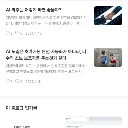
을 잘 해내는 조직이 드물다. 많은 조직이 지속 가능하지 않
AI 외주는 어떻게 하면 좋을까?
는 길을 밟아 프로젝트가 사라진다. 그렇다. 분야 선택이 잘
글 내용
못되는 경우가 많다. 사실 이 비판은 대개 결과론적이라 좀
대부분의 회사에서 여전히 AI라고 하면 외주를 검토하기가
서운할 수도 있겠다. 하지만 어쩌면 명확해 보이는 안좋은
쉽다. 내부 역량도 아직은 더 키워야하고, 솔루션이 같이 들
경제성에도, 시도된 프로젝트들도 있다. 즉, 일반적인 rule
어온다는 장점도 있고, 대내외의 AI 도입에 대한 관심도 많
base와 다르게 데이터 관리 및 재학습, 모호함의 오버헤
2
0
2021. 1. 13.
기 때문이다. 그리고 단언하겐데 이미 많은 회사들이 벌써
드를 지닌 AI의 특성을 미리 충분히 고려하지 못한 것이다.
외주를 주어서 AI 프로젝트를 진행했었다는 사실이 드러나
예컨대 장..
는게(?) 일반적이다. 고급통계나 머신러닝, 전문가 시스템
AI 도입은 초기에는 완전 자동화가 아니라, 다
등 과거에도 AI프로젝트와 유사한 성격의 프로젝트가 있었
을 것이다. 이렇듯 AI 프로젝트 외주는 생각보다 흔하게 진
수의 초보 보조자를 두는것과 같다
글 내용
행되어 왔으며 앞으로 진행될 일이다. 그런데 어떻게 접근
대한민국에서 최근 수년 안의 AI 인식 전환은 알파고가 이
하면 좋을까? 맨 먼저 가장 중요한 것은 두 가지라고 생각
루었고 그 역할을 화려하게 해냈었다. 이제는 모르는 사람
한다. 바로 지속 가능하도록 하는 것과 그 지속 가능함이 비
이 없는 이벤트가 되어 버렸는데, 당시에 인간 프로기사보
즈니스 가치를 지녀야 한다는 것이다. 이러한 기준 하에 모
2
0
2021. 1. 3.
다 바둑을 더 잘하는 AI로서 당당하게 등장한 것이다. 알파
든 계약이나 프로젝트 ..
고는 그 대상이 동양적인 바둑이라는 점과 그 상대가 이세
돌 프로기사였다는 점, 바둑과 이세돌 프로기사에 대한 존
경심이 많은 우리나라에서 그야말로 나라 전체에 충격을
준 이벤트였다. 그러나 이 알파고의 부작용도 만만치 않는
이 블로그 인기글
데, 바로 AI에 대한 여러가지 환상이다. 바로 머신러닝이 기
술이 기업에 적용되었을 때 곧바로 완전 자동화를 꿈꾸는
달인으로서 간주될 수 있다는 점이다. 하지만 기업에 적용