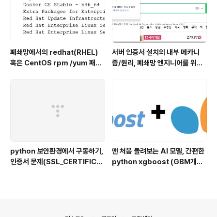
될 수 있는 머신러닝/딥러닝의 한계는 대개 비슷비슷하다
고 생각한다. 전략적으로 데이터를 모아 ..
폐쇄망에서의 redhat(RHEL)
서버 인증서 설치의 내부 메카니
혹은 CentOS rpm /yum 패키
즘/원리, 폐쇄망 엔지니어를 위한
지 설치 방법
글
python 보안환경에서 구동하기,
맨 처음 돌려보는 AI 모델, 간편한
인증서 문제(SSL_CERTIFICA
python xgboost (GBM개선
TE_VERIFY_FAILED)를 겪고
모델) 는 어떠신가요?
계신가요?
의안내