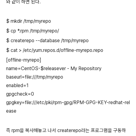
와 같이 하면 된다.
$ mkdir /tmp/myrepo
$ cp *.rpm /tmp/myrepo/
$ createrepo --database /tmp/myrepo
$ cat > /etc/yum.repos.d/offline-myrepo.repo
[offline-myrepo]
name=CentOS-$releasever - My Repository
baseurl=file:///tmp/myrepo
enabled=1
gpgcheck=0
gpgkey=file:///etc/pki/rpm-gpg/RPM-GPG-KEY-redhat-rel
ease
즉 rpm을 복사해놓고 나서 createrepo라는 프로그램을 구동하