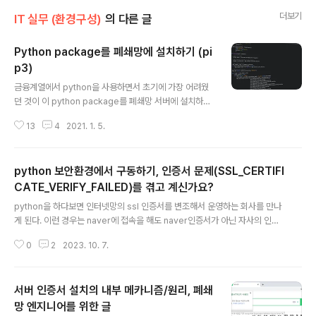
더보기
IT 실무 (환경구성)
의 다른 글
Python package를 폐쇄망에 설치하기 (pi
p3)
글 내용
금융계열에서 python을 사용하면서 초기에 가장 어려웠
던 것이 이 python package를 폐쇄망 서버에 설치하는
일이었다. 처음에는 얼마나 당혹스러웠는지 모른다. 대부
13
4
2021. 1. 5.
분 인터넷에 연결된 서버에서 작업을 하는 환경에 익숙하
기 때문에 참으로 곤란하다. 그리고 금융계 회사들은 패키
지 반입도 쉽지 않은 경로를 통해 들여오다 보니 이 작업이
python 보안환경에서 구동하기, 인증서 문제(SSL_CERTIFI
보통 난감해지는 게 아니다. 대략 tensorflow, pytorch,
autokeras, scikit-learn, numpy 등 설치를 하고 나야
CATE_VERIFY_FAILED)를 겪고 계신가요?
글 내용
AI가 시작될 수 있지 않은가! 하지만 역시 알고 나면 크게
python을 하다보면 인터넷망의 ssl 인증서를 변조해서 운영하는 회사를 만나
어려운 점은 사라진다. 참고로 필자는 python3.6을 주로
게 된다. 이런 경우는 naver에 접속을 해도 naver인증서가 아닌 자사의 인증
활용한다. 해당 버전을 선호하는 이유는 해외의 주요 공개
서로 변조되어 운영한다. 내부적으로는 보안담당자가 내부 정책에 의해 암호화
코드들이 이 버전 근처를 가장 잘 지원하기..
0
2
2023. 10. 7.
된 패킷을 확인하려는 목적으로 이런 환경이 구성된다. 회사 내부의 보안을 위
해서 흔히 그렇게 하는 장비가 제공된다. 그런데 이런 환경하에서 pip install을
실행하면 억울하게도 아래와 같은 오류를 만나게 된다. python에게는 해당 변
서버 인증서 설치의 내부 메카니즘/원리, 폐쇄
조된 인증서가 신뢰받는 인증서가 아니기 때문에 인증서 검증이 실패하는 것이
다. 일반 인터넷 환경에서는 만날 일이 없는 오류이다. ssl.SSLCertVerificati
망 엔지니어를 위한 글
글 내용