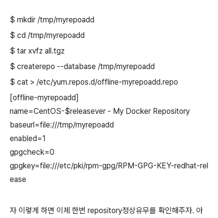
$ mkdir /tmp/myrepoadd
$ cd /tmp/myrepoadd
$ tar xvfz all.tgz
$ createrepo --database /tmp/myrepoadd
$ cat > /etc/yum.repos.d/offline-myrepoadd.repo
[offline-myrepoadd]
name=CentOS-$releasever - My Docker Repository
baseurl=file:///tmp/myrepoadd
enabled=1
gpgcheck=0
gpgkey=file:///etc/pki/rpm-gpg/RPM-GPG-KEY-redhat-rel
ease
자 이렇게 하면 이제 한번 repository정상유무를 확인해주자. 아