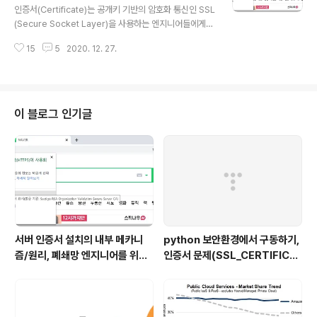
onError: [SSL: CERTIFICATE_VERIFY_FAILE..
인증서(Certificate)는 공개키 기반의 암호화 통신인 SSL
(Secure Socket Layer)을 사용하는 엔지니어들에게
친숙하면서도, 사실은 깊게 들어가면 어려운 존재다. 해당
15
5
2020. 12. 27.
암호화 방식이 광범위하게 사용됨에 따라 같이 소개된 이
인증서에 대해 전체적으로 모든 것을 이해하여 작업하는
사람 보다는, 주어진 인증서 체계를 간신히 서버에 적용하
여 돌아가는 수준으로 관리하는 경우가 흔하기 때문이다.
개별 소프트웨어들은 또 그들대로 이 복잡한 인증체계를
이 블로그 인기글
나름의 방식으로 소화하고 있어서 더욱더 그렇다. 자바가
다르고 윈도우가 다른 식이다. 이런 것들이 교차해서 문제
가 생기는 상황에 맞닥뜨리면 그래서 이질적인 것들이 서
로 더 혼란을 주게 되는 상황도 종종있다. 그러나 여기에 얽
힌 전체 관계를 이해하면, ..
서버 인증서 설치의 내부 메카니
python 보안환경에서 구동하기,
즘/원리, 폐쇄망 엔지니어를 위한
인증서 문제(SSL_CERTIFICA
글
TE_VERIFY_FAILED)를 겪고
계신가요?